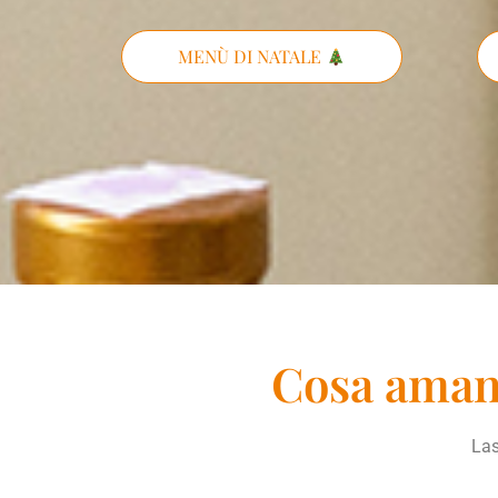
MENÙ DI NATALE
Cosa amano
Las