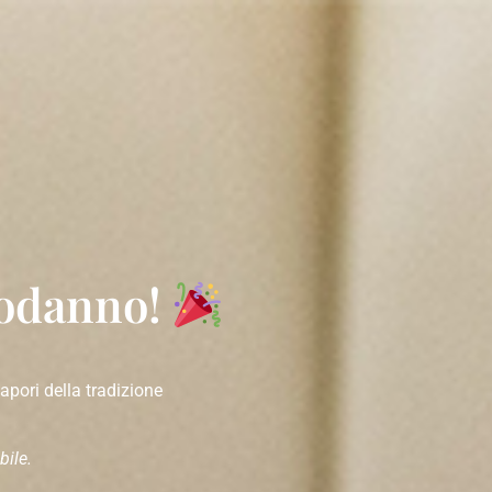
podanno!
apori della tradizione
bile.