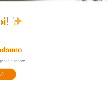
oi!
odanno
eganza e sapore
NÙ